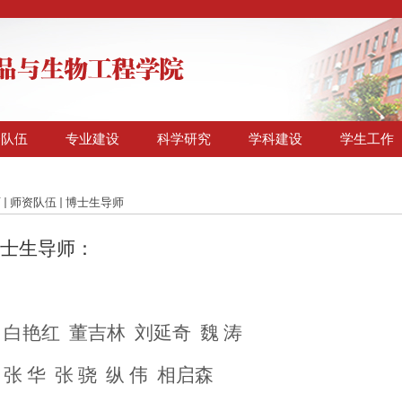
资队伍
专业建设
科学研究
学科建设
学生工作
页
师资队伍
博士生导师
博士生导师：
白艳红
董吉林
刘延奇
魏
涛
张
华
张
骁
纵
伟
相启森