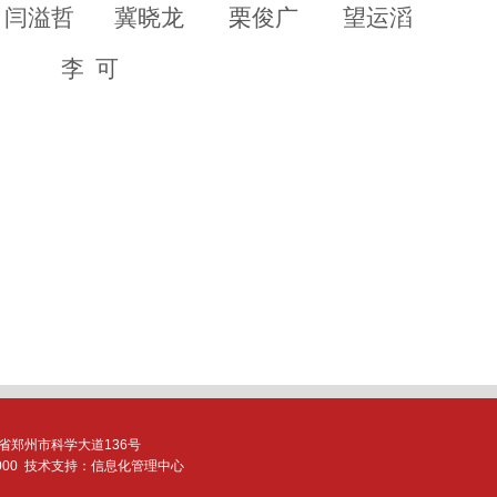
闫溢哲
冀晓龙
栗俊广
望运滔
李 可
省
郑州市科学大道136号
0
00
技术支持：信息化管理中心