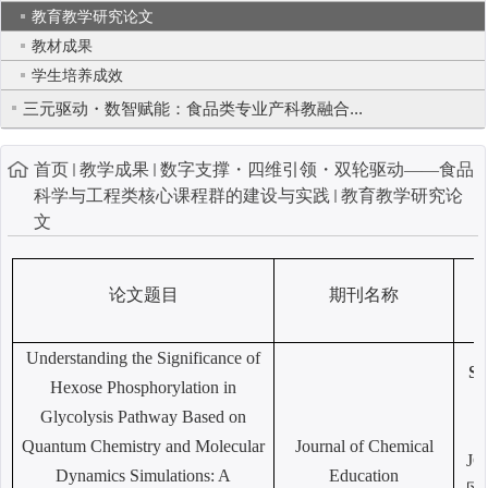
教育教学研究论文
教材成果
学生培养成效
三元驱动・数智赋能：食品类专业产科教融合...
首页
教学成果
数字支撑・四维引领・双轮驱动——食品
科学与工程类核心课程群的建设与实践
教育教学研究论
文
论文题目
期刊名称
Understanding the Significance of
S
Hexose Phosphorylation in
Glycolysis Pathway Based on
Quantum Chemistry and Molecular
Journal of Chemical
J
Dynamics Simulations: A
Education