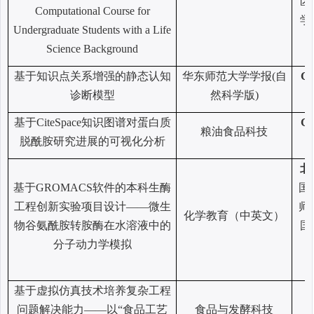
区
Computational Course for
学
Undergraduate Students with a Life
Science Background
基于知识点关系增强的静态认知
华东师范大学学报
(自
C
诊断模型
然科学版)
基于
CiteSpace知识图谱对蛋白质
C
粮油食品科技
脱酰胺研究进展的可视化分析
北
基于
GROMACS软件的本科生酶
国
工程创新实验项目设计——微生
师
化学教育（中英文）
物谷氨酰胺转胺酶在水溶液中的
国
分子动力学模拟
基于虚拟仿真技术培养复杂工程
问题解决能力
——以“食品工艺
食品与发酵科技