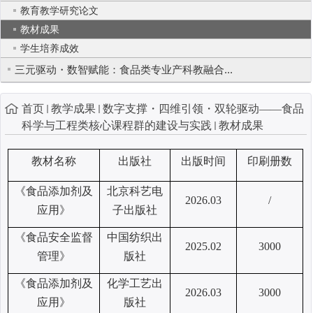
教育教学研究论文
教材成果
学生培养成效
三元驱动・数智赋能：食品类专业产科教融合...
首页
教学成果
数字支撑・四维引领・双轮驱动——食品
科学与工程类核心课程群的建设与实践
教材成果
教材名称
出版社
出版时间
印刷册数
《食品添加剂及
北京科艺电
2026.03
/
应用》
子出版社
《食品安全监督
中国纺织出
2025.02
3000
管理》
版社
《食品添加剂及
化学工艺出
2026.03
3000
应用》
版社