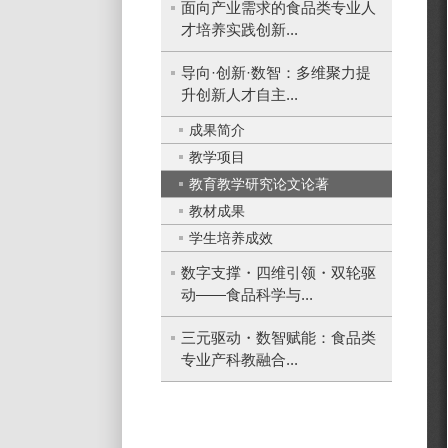
面向产业需求的食品类专业人
才培养实践创新...
导向·创新·数智：多维聚力提
升创新人才自主...
成果简介
教学项目
教育教学研究论文论著
教材成果
学生培养成效
数字支撑・四维引领・双轮驱
动——食品科学与...
三元驱动・数智赋能：食品类
专业产科教融合...