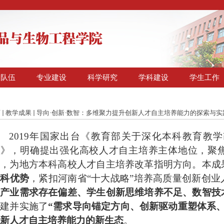
资队伍
专业建设
科学研究
学科建设
学生工作
页
教学成果
导向·创新·数智：多维聚力提升创新人才自主培养能力的探索与实
2019
年国家出台《教育部关于深化本科教育教学
见》，明确提出强化高校人才自主培养主体地位，聚
务，为地方本科高校人才
自主
培养改革指明方向。
本成
工科优势
，紧扣
河南省
“十大战略”
培养高质量创新创业
与产业需求存在偏差、学生创新思维培养不足、数智技
搭建并实施了
“需求导向锚定方向、创新驱动重塑体系
新人才自主培养能力的新生态
。