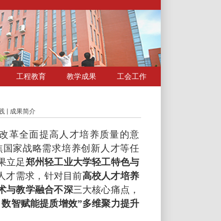
工程教育
教学成果
工会工作
践
成果简介
改革全面提高人才培养质量的意
焦国家战略需求培养创新人才等任
果立足
郑州轻工业大学轻工特色与
人才需求，针对目前
高校人才培养
术与教学融合不深
三大核心痛点，
、数智赋能提质增效”
多维聚力提升