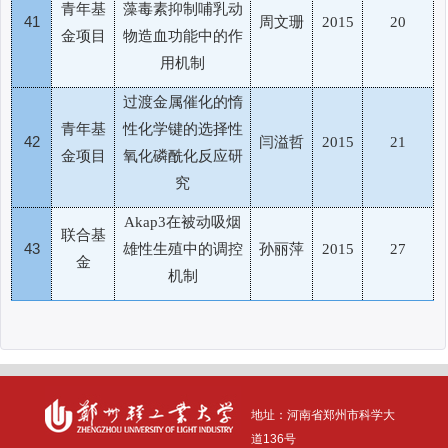
青年基
藻毒素抑制哺乳动
41
周文珊
2015
20
金项目
物造血功能中的作
用机制
过渡金属催化的惰
青年基
性化学键的选择性
42
闫溢哲
2015
21
金项目
氧化磷酰化反应研
究
在被动吸烟
Akap3
联合基
43
雄性生殖中的调控
孙丽萍
2015
27
金
机制
地址：河南省
郑州市科学大
道136号