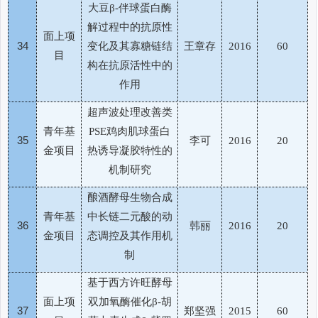
大豆
伴球蛋白酶
β-
解过程中的抗原性
面上项
34
变化及其寡糖链结
王章存
2016
60
目
构在抗原活性中的
作用
超声波处理改善类
青年基
鸡肉肌球蛋白
PSE
35
李可
2016
20
金项目
热诱导凝胶特性的
机制研究
酿酒酵母生物合成
青年基
中长链二元酸的动
36
韩丽
2016
20
金项目
态调控及其作用机
制
基于西方许旺酵母
面上项
双加氧酶催化
胡
β-
37
郑坚强
2015
60