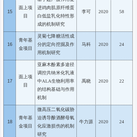
面上项
进鸡肉肌原纤维蛋
15
李可
2020
58
目
白低盐乳化特性形
成的机制研究
灵菊七降糖活性成
青年基
16
分的定向挖掘及作
马科
2020
24
金项目
用机制研究
亚麻木酚素多途径
调控共纳米化乳液
面上项
17
中
生物利用率
禹晓
ALA
2020
22
目
的结构基础与作用
机制
微高压二氧化碳胁
青年基
迫诱导酿酒酵母氧
18
牛力源
2020
24
金项目
化应激损伤的机制
研究