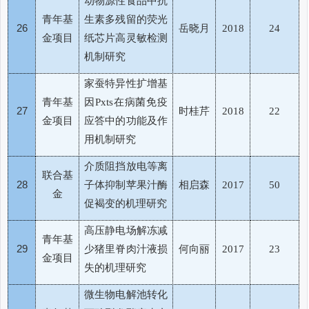
动物源性食品中抗
青年基
生素多残留的荧光
26
岳晓月
2018
24
金项目
纸芯片高灵敏检测
机制研究
家蚕特异性扩增基
青年基
因
在病菌免疫
Pxts
27
时桂芹
2018
22
金项目
应答中的功能及作
用机制研究
介质阻挡放电等离
联合基
28
子体抑制苹果汁酶
相启森
2017
50
金
促褐变的机理研究
高压静电场解冻减
青年基
29
少猪里脊肉汁液损
何向丽
2017
23
金项目
失的机理研究
微生物电解池转化