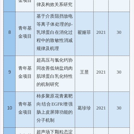
金项目
律及构效关系研究
基于介质阻挡放电
等离子体处理的
β-
青年基
8
乳球蛋白在消化过
翟娅菲
2021
30
金项目
程中的致敏性消减
规律及机理
超高压与氯化钙协
青年基
同改善低钠盐鸡肉
9
王昱
2021
30
金项目
肌球蛋白乳化特性
的机制研究
柿多聚原花青素靶
青年基
向结合
增强
EGFR
10
葛珍珍
2021
30
金项目
肠上皮屏障功能的
分子机制
超声场下颗粒态淀