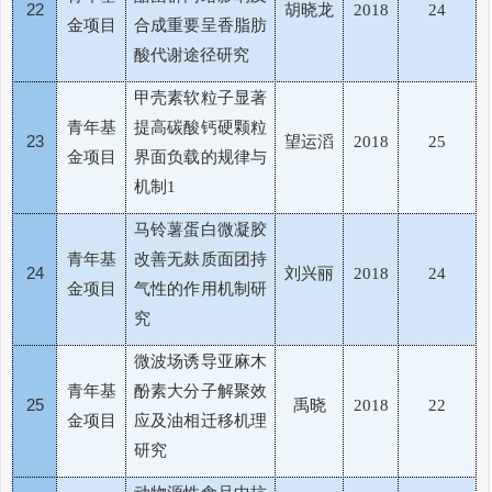
22
胡晓龙
2018
24
金项目
合成重要呈香脂肪
酸代谢途径研究
甲壳素软粒子显著
青年基
提高碳酸钙硬颗粒
23
望运滔
2018
25
金项目
界面负载的规律与
机制
1
马铃薯蛋白微凝胶
青年基
改善无麸质面团持
24
刘兴丽
2018
24
金项目
气性的作用机制研
究
微波场诱导亚麻木
青年基
酚素大分子解聚效
25
禹晓
2018
22
金项目
应及油相迁移机理
研究