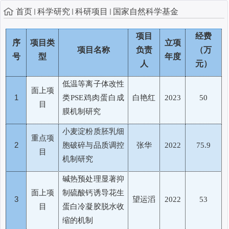
首页
科学研究
科研项目
国家自然科学基金
项目
经费
序
项目类
立项
项目名称
负责
（万
号
型
年度
人
元）
低温等离子体改性
面上项
1
类
鸡肉蛋白成
白艳红
PSE
2023
50
目
膜机制研究
小麦淀粉质胚乳细
重点项
2
胞破碎与品质调控
张华
2022
75.9
目
机制研究
碱热预处理显著抑
面上项
制硫酸钙诱导花生
3
望运滔
2022
53
目
蛋白冷凝胶脱水收
缩的机制