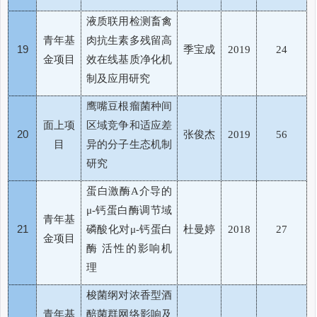
液质联用检测畜禽
青年基
肉抗生素多残留高
19
季宝成
2019
24
金项目
效在线基质净化机
制及应用研究
鹰嘴豆根瘤菌种间
面上项
区域竞争和适应差
20
张俊杰
2019
56
目
异的分子生态机制
研究
蛋白激酶
介导的
A
钙蛋白酶调节域
μ-
青年基
21
磷酸化对
钙蛋白
杜曼婷
μ-
2018
27
金项目
酶
活性的影响机
理
梭菌纲对浓香型酒
青年基
醅菌群网络影响及