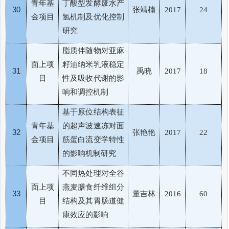
青年基
丁酸型发酵废水产
30
张靖楠
2017
24
金项目
氢机制及优化控制
研究
脂质伴随物对亚麻
面上项
籽油纳米乳液稳定
31
禹晓
2017
18
目
性及吸收代谢的影
响和调控机制
基于原位结构表征
青年基
的超声波速冻对面
32
张艳艳
2017
22
金项目
筋蛋白流变学特性
的影响机制研究
不同热处理对全谷
面上项
燕麦膳食纤维组分
33
董吉林
2016
60
目
结构及其胃肠道健
康效应的影响