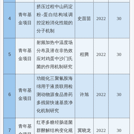
挤压过程中山药淀
青年基
粉
蛋白结构域调
-
4
史苗苗
2022
30
金项目
控淀粉消化性能的
分子机制
射频加热中温度场
青年基
分布及潜在非热效
5
程腾
2022
30
金项目
应对鸡蛋中沙门氏
菌的作用机制研究
功能化三聚氰胺海
绵用于液质联用检
青年基
6
测动物源食品兽药
许旭
2022
30
金项目
多残留快速基质净
化机制研究
红枣多糖经肠道菌
青年基
7
群酵解结构变化规
冀晓龙
2022
30