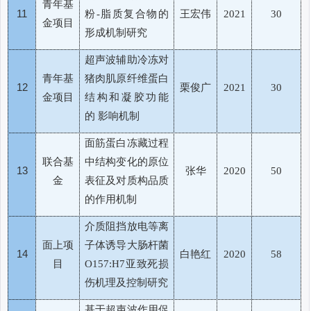
青年基
11
粉
脂质复合物的
王宏伟
-
2021
30
金项目
形成机制研究
超声波辅助冷冻对
青年基
猪肉肌原纤维蛋白
12
栗俊广
2021
30
金项目
结构和凝胶功能
的
影响机制
面筋蛋白冻藏过程
联合基
中结构变化的原位
13
张华
2020
50
金
表征及对质构品质
的作用机制
介质阻挡放电等离
面上项
子体诱导大肠杆菌
14
白艳红
2020
58
目
亚致死损
O157:H7
伤机理及控制研究
基于超声波作用促