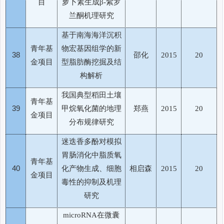
目
萝卜素生成
紫罗
β-
兰酮机理研究
基于南海海洋沉积
青年基
物宏基因组学的新
38
邵化
2015
20
金项目
型脂肪酶挖掘及结
构解析
我国典型稻田土壤
青年基
39
甲烷氧化菌的地理
郑燕
2015
20
金项目
分布规律研究
迷迭香多酚对模拟
胃肠消化中脂质氧
青年基
40
化产物生成、细胞
相启森
2015
20
金项目
毒性的抑制及机理
研究
在微囊
microRNA