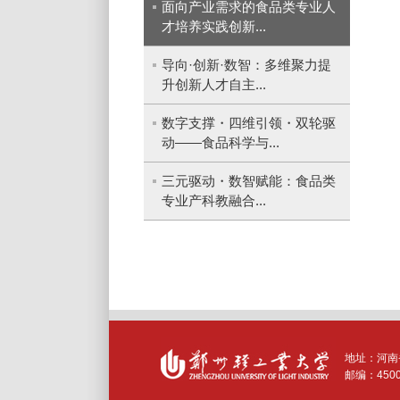
面向产业需求的食品类专业人
才培养实践创新...
导向·创新·数智：多维聚力提
升创新人才自主...
数字支撑・四维引领・双轮驱
动——食品科学与...
三元驱动・数智赋能：食品类
专业产科教融合...
地址：河南
邮编：
450