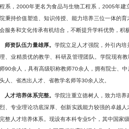
程系，
2000
年更名为食品与生物工程系，
2005
年建
院秉持价值塑造、知识传授、能力培养
三位一体
的育
会服务和文化传承有机结合，不断提升学科优势，积
师资队伍力量雄厚。
学院立足人才强院，外引内培
理、业精质优的教学、科研及管理团队。学院现有教
师
90
余人，具有高级职称教师
70
余人，拥有院士、中
头人、省杰出人才、省教学名师等
30
余人次。
人才培养体系完整。
学院注重立德树人，致力培养
烈、专业理论功底深厚、创新实践能力较强的卓越人
完整人才培养体系。现设有本科专业
5
个，其中国家