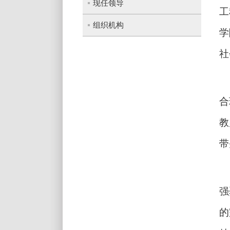
现任领导
工
组织机构
学
社
合
教
带
强
的