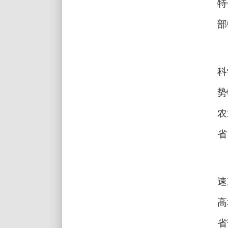
特
部
科
势
农
省
速
高
省