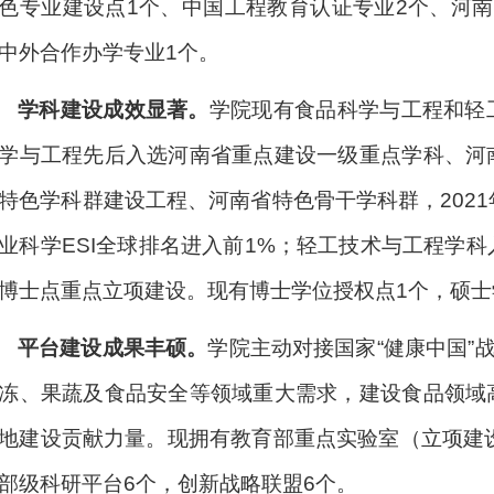
色专业建设点
1
个、中国工程教育认证专业
2
个、河南
中外合作办学专业
1
个。
学科建设成效显著。
学院现有食品科学与工程和轻
学与工程先后入选河南省重点建设一级重点学科、河
特色学科群建设工程、河南省特色骨干学科群，
2021
业科学
ESI
全球排名进入前
1%
；轻工技术与工程学科
博士点重点立项建设。现有博士学位授权点
1
个，硕士
平台建设成果丰硕。
学院主动对接国家“健康中国”
冻、果蔬及食品安全等领域重大需求，建设食品领域
地建设贡献力量。现拥有教育部重点实验室（立项建
部级科研平台
6
个，创新战略联盟
6
个。