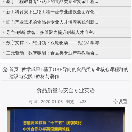
基于工程教育专业认证的食品类专业复杂工程...
新工科背景下生物工程一流专业建设全面深化...
面向产业需求的食品类专业人才培养实践创新...
导向·创新·数智：多维聚力提升创新人才自主...
数字支撑・四维引领・双轮驱动——食品科学与...
三元驱动・数智赋能：食品类专业产科教融合...
首页
教学成果
基于OBE导向的食品类专业核心课程群的
建设与实践
教材与著作
食品质量与安全专业英语
设置
时间：2020-01-06
浏览：
433