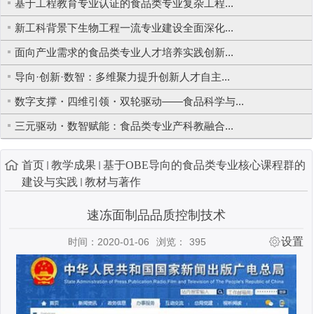
基于工程教育专业认证的食品类专业复杂工程...
新工科背景下生物工程一流专业建设全面深化...
面向产业需求的食品类专业人才培养实践创新...
导向·创新·数智：多维聚力提升创新人才自主...
数字支撑・四维引领・双轮驱动——食品科学与...
三元驱动・数智赋能：食品类专业产科教融合...
首页
教学成果
基于OBE导向的食品类专业核心课程群的
建设与实践
教材与著作
速冻面制品品质控制技术
设置
时间：2020-01-06
浏览：
395