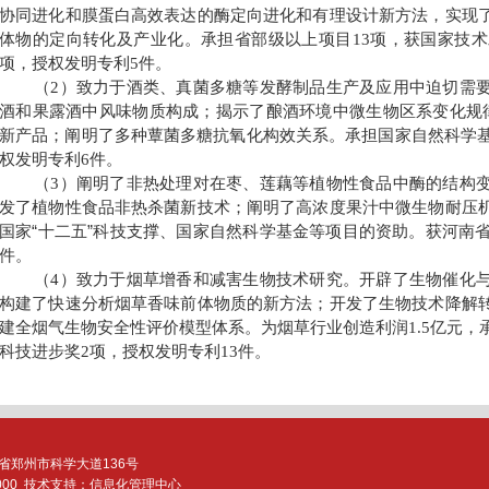
协同进化和膜蛋白高效表达的酶定向进化和有理设计新方法，实现
体物的定向转化及产业化。承担省部级以上项目
项，获国家技术
13
项，授权发明专利
件。
5
（
）致力于酒类、真菌多糖等发酵制品生产及应用中迫切需
2
酒和果露酒中风味物质构成；揭示了酿酒环境中微生物区系变化规
新产品；阐明了多种蕈菌多糖抗氧化构效关系。承担国家自然科学
权发明专利
件。
6
（
）阐明了非热处理对在枣、莲藕等植物性食品中酶的结构
3
发了植物性食品非热杀菌新技术；阐明了高浓度果汁中微生物耐压
国家“十二五”科技支撑、国家自然科学基金等项目的资助。获河南
件。
（
）致力于烟草增香和减害生物技术研究。开辟了生物催化
4
构建了快速分析烟草香味前体物质的新方法；开发了生物技术降解
建全烟气生物安全性评价模型体系。为烟草行业创造利润
亿元，
1.5
科技进步奖
项，授权发明专利
件。
2
13
省
郑州市科学大道136号
0
00
技术支持：信息化管理中心