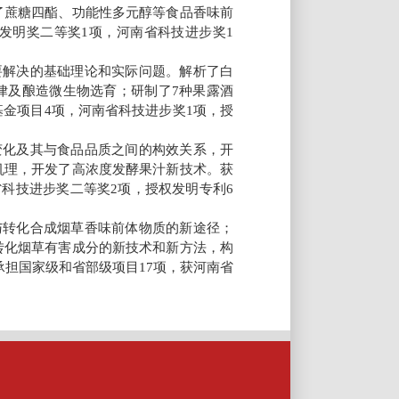
了蔗糖四酯、功能性多元醇等食品香味前
发明奖二等奖
项，河南省科技进步奖
1
1
要解决的基础理论和实际问题。解析了白
律及酿造微生物选育；研制了
种果露酒
7
基金项目
项，河南省科技进步奖
项，授
4
1
变化及其与食品品质之间的构效关系，开
机理，开发了高浓度发酵果汁新技术。获
省科技进步奖二等奖
项，授权发明专利
2
6
与转化合成烟草香味前体物质的新途径；
转化烟草有害成分的新技术和新方法，构
承担国家级和省部级项目
项，获河南省
17