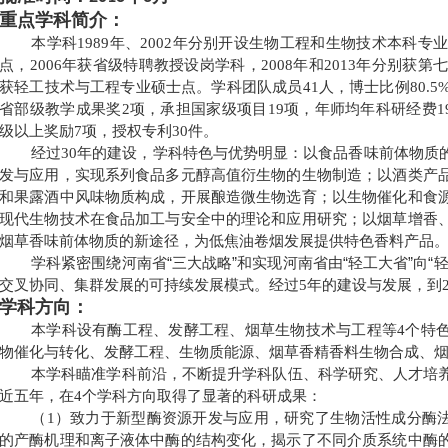
重点学科简介：
本学科
年、
年分别开设生物工程和生物技术本科专
1989
2002
点，
年获省级特聘教授设岗学科，
年和
年分别获第
2006
2008
2013
获轻工技术与工程专业硕士点。学科团队成员
人，博士比例
41
80.5
省部级教学成果奖
项，承担国家级项目
项，年师均年科研经费
2
19
1
级以上奖励
项，授权专利
件。
7
30
经过
年的建设，学科特色与优势明显：以食品香味前体物质
30
发与应用，实现系列食品多元醇高值衍生物的生物制造；以酒类产
和果露酒中风味物质构成，开展酿造微生物选育；以生物催化和食
现代生物技术在食品加工与安全中的理论和应用研究；以烟草增香
烟草香味前体物质的新途径，为低焦油卷烟发展提供特色香料产品
学科紧密围绕河南省“三大战略”和实现河南省由“轻工大省”向“
交叉协同、集群发展的可持续发展模式。经过
年的建设与发展，到
5
学科方向：
本学科设有酶工程、发酵工程、烟草生物技术与工程等
个特
4
物催化与转化、发酵工程、生物质能源、烟草香精香料生物合成、烟
本学科瞄准学科前沿，不断提升学科队伍、科学研究、人才培
近五年，在
个学科方向取得了显著的科研成果：
4
（
）致力于新型酶资源开发与应用，研究了生物活性成分酶
1
的产酶机理和离子液体中酶的结构变化，揭示了不同介质系统中酶