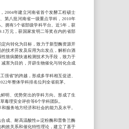
业，
年建立河南省首个发酵工程硕士
2004
七、第八批河南省一级重点学科，
年
2010
。拥有
个省部级学科平台。近
年，获
%
5
5
万元，获国家发明二等奖在内的省部
9.1
的定向转化为目标，致力于新型酶资源开
品的技术开发及应用为出发点，解析白酒
源性致病菌快速检测技术为手段，致力于
、减害为目的，开辟生物催化与转化合成
。
轻工强省”的跨越，形成多学科相互促进、
年整体学科排名位列全省前茅。
2022
色鲜明、优势突出的学科方向。形成了生
草毒理安全评价等6个学科团队。
养和服务地方经济和社会的能力及水平。
法合成、耐高温酸性
淀粉酶和普鲁兰酶
α-
的构效关系和催化特性理论，建立了基于