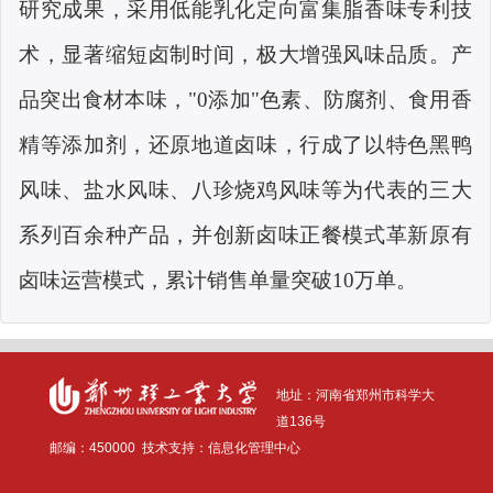
研究成果，采用低能乳化定向富集脂香味专利技
术，显著缩短卤制时间，极大增强风味品质。产
品突出食材本味，
"0
添加
"
色素、防腐剂、食用香
精等添加剂，还原地道卤味，行成了以特色黑鸭
风味、盐水风味、八珍烧鸡风味等为代表的三大
系列百余种产品，并创新卤味正餐模式革新原有
卤味运营模式，累计销售单量突破
10
万单。
地址：河南省
郑州市科学大
道136号
邮编：
4500
00
技术支持：信息化管理中心